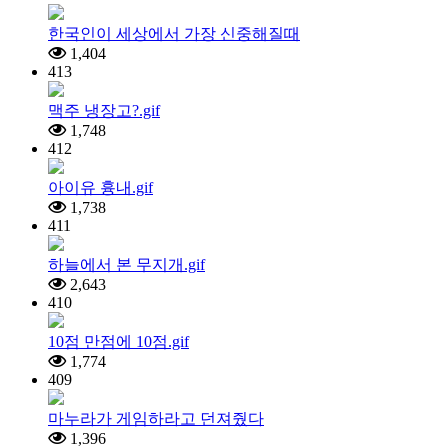
한국인이 세상에서 가장 신중해질때
1,404
413
맥주 냉장고?.gif
1,748
412
아이유 흉내.gif
1,738
411
하늘에서 본 무지개.gif
2,643
410
10점 만점에 10점.gif
1,774
409
마누라가 게임하라고 던져줬다
1,396