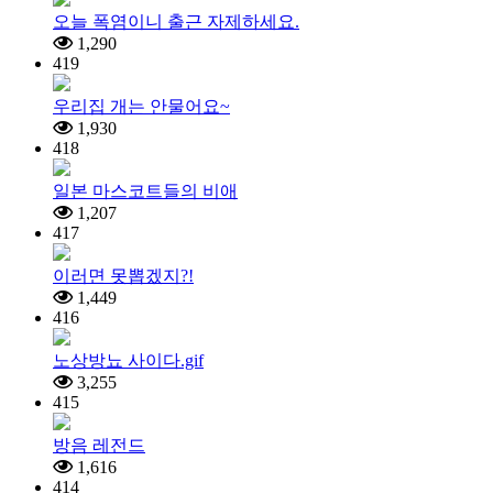
오늘 폭염이니 출근 자제하세요.
1,290
419
우리집 개는 안물어요~
1,930
418
일본 마스코트들의 비애
1,207
417
이러면 못뽑겠지?!
1,449
416
노상방뇨 사이다.gif
3,255
415
방음 레전드
1,616
414