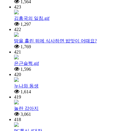
1,564
423
김흥국의 일침.gif
1,297
422
땀을 흘린 뒤에 식사하면 밥맛이 어때요?
1,769
421
은근슬쩍.gif
1,596
420
누나와 동생
1,614
419
놀란 강아지
3,061
418
PC통신 4대장