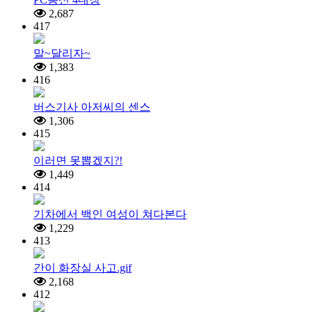
2,687
417
말~달리자~
1,383
416
버스기사 아저씨의 센스
1,306
415
이러면 못뽑겠지?!
1,449
414
기차에서 백인 여성이 쳐다본다
1,229
413
간이 화장실 사고.gif
2,168
412