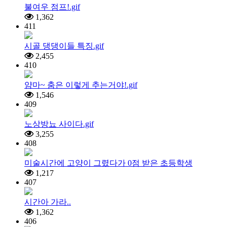
불여우 점프!.gif
1,362
411
시골 댕댕이들 특징.gif
2,455
410
얌마~ 춤은 이렇게 추는거야!.gif
1,546
409
노상방뇨 사이다.gif
3,255
408
미술시간에 고양이 그렸다가 0점 받은 초등학생
1,217
407
시간아 가라..
1,362
406