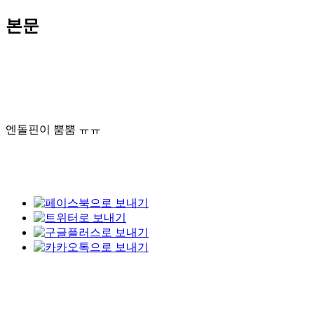
본문
엔돌핀이 뿜뿜 ㅠㅠ