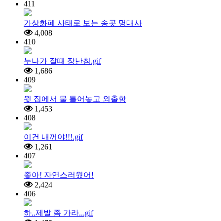
411
가상화폐 사태로 보는 송곳 명대사
4,008
410
누나가 잘때 장난침.gif
1,686
409
윗 집에서 물 틀어놓고 외출함
1,453
408
이건 내꺼야!!!.gif
1,261
407
좋아! 자연스러웠어!
2,424
406
하..제발 좀 가라...gif