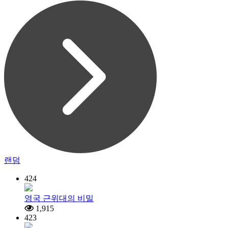
랜덤
424
영국 근위대의 비밀
1,915
423