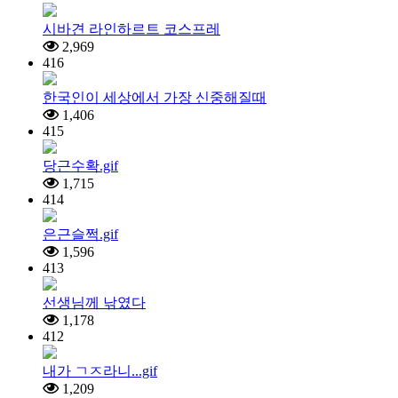
시바견 라인하르트 코스프레
2,969
416
한국인이 세상에서 가장 신중해질때
1,406
415
당근수확.gif
1,715
414
은근슬쩍.gif
1,596
413
선생님께 낚였다
1,178
412
내가 ㄱㅈ라니...gif
1,209