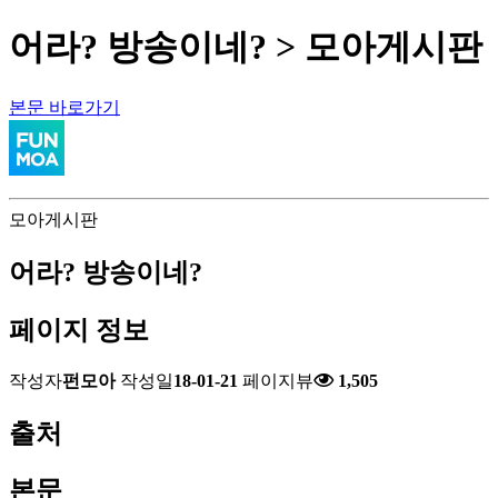
어라? 방송이네? > 모아게시판
본문 바로가기
모아게시판
어라? 방송이네?
페이지 정보
작성자
펀모아
작성일
18-01-21
페이지뷰
1,505
출처
본문