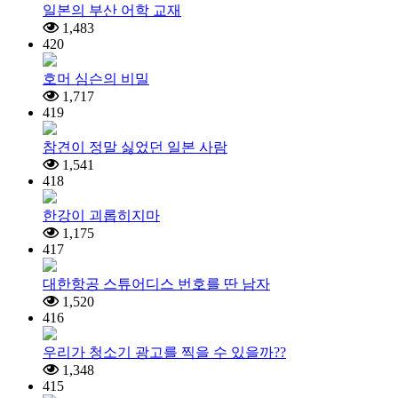
일본의 부산 어학 교재
1,483
420
호머 심슨의 비밀
1,717
419
참견이 정말 싫었던 일본 사람
1,541
418
한강이 괴롭히지마
1,175
417
대한항공 스튜어디스 번호를 딴 남자
1,520
416
우리가 청소기 광고를 찍을 수 있을까??
1,348
415