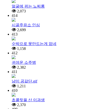
얼굴에 뀌는 노찌롱
2,073
414
시골주유소 인심
2,699
413
수박으로 못만드는게 없네
1,158
412
귀여운 소주병
2,382
411
냥이 공갈단.gif
1,211
410
초콜릿을 산 이과생
2,370