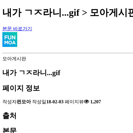
내가 ㄱㅈ라니...gif > 모아게시
본문 바로가기
모아게시판
내가 ㄱㅈ라니...gif
페이지 정보
작성자
펀모아
작성일
18-02-03
페이지뷰
1,207
출처
본문