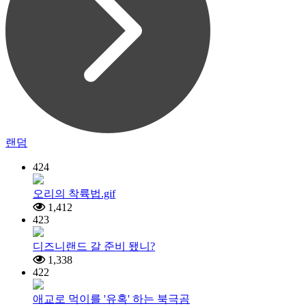
랜덤
424
오리의 착륙법.gif
1,412
423
디즈니랜드 갈 준비 됐니?
1,338
422
애교로 먹이를 '유혹' 하는 북극곰