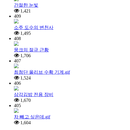
간절한 눈빛
1,421
409
소주 도수의 변천사
1,495
408
뭉크의 절규 근황
1,706
407
최첨단 올리브 수확 기계.gif
1,524
406
삼각김밥 전용 장비
1,670
405
차 빼고 싶은데.gif
1,604