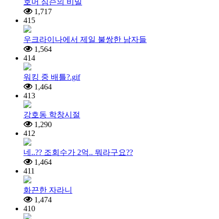
호머 심슨의 비밀
1,717
415
우크라이나에서 제일 불쌍한 남자들
1,564
414
워킹 중 배틀?.gif
1,464
413
강호동 학창시절
1,290
412
네..?? 조회수가 2억.. 뭐라구요??
1,464
411
화끈한 자라니
1,474
410