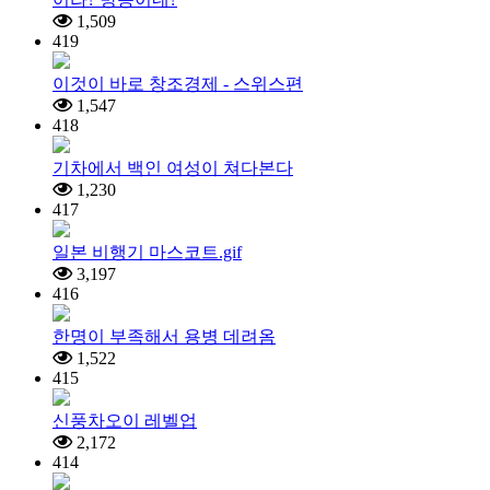
1,509
419
이것이 바로 창조경제 - 스위스편
1,547
418
기차에서 백인 여성이 쳐다본다
1,230
417
일본 비행기 마스코트.gif
3,197
416
한명이 부족해서 용병 데려옴
1,522
415
신풍차오이 레벨업
2,172
414