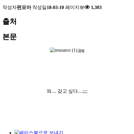
작성자
펀모아
작성일
18-03-10
페이지뷰
1,303
출처
본문
와.... 갖고 싶다....;;;;