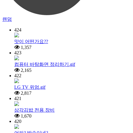
랜덤
424
맛이 어떤가요??
1,357
423
컴퓨터 바탕화면 정리하기.gif
2,165
422
LG TV 위엄.gif
2,817
421
삼각김밥 전용 장비
1,670
420
어라? 방송이네?