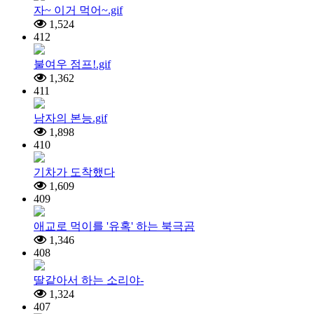
자~ 이거 먹어~.gif
1,524
412
불여우 점프!.gif
1,362
411
남자의 본능.gif
1,898
410
기차가 도착했다
1,609
409
애교로 먹이를 '유혹' 하는 북극곰
1,346
408
딸같아서 하는 소리야-
1,324
407