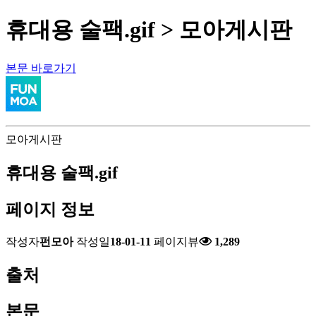
휴대용 술팩.gif > 모아게시판
본문 바로가기
모아게시판
휴대용 술팩.gif
페이지 정보
작성자
펀모아
작성일
18-01-11
페이지뷰
1,289
출처
본문