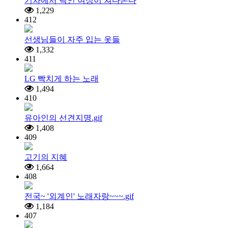
기차에서 백인 여성이 쳐다본다
1,229
412
선생님들이 자주 입는 옷들
1,332
411
LG 빡치게 하는 노래
1,494
410
유아인의 선견지명.gif
1,408
409
고기의 지혜
1,664
408
전국~ '외계인' 노래자랑~~~.gif
1,184
407