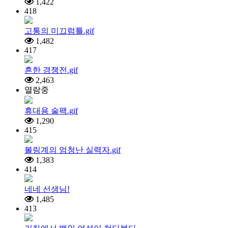
1,422
418
고통의 미끄럼틀.gif
1,482
417
흔한 경쟁전.gif
2,463
열람중
휴대용 술팩.gif
1,290
415
볼링계의 엄청난 실력자.gif
1,383
414
네네 선생님!
1,485
413