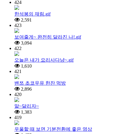
424
한석봉의 재림.gif
2,591
423
보여줄게~ 완전히 달라진 나!.gif
3,094
422
오늘은 내가 요리사다냥~.gif
1,610
421
밴쯔 초코우유 한잔 먹방
2,896
420
말~달리자~
1,383
419
우울할 때 보면 기분전환에 좋은 영상