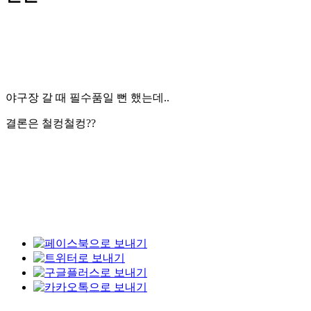
야구장 갈 때 필수품일 뻔 했는데..
결론은 철컹철컹??