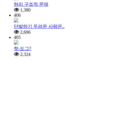
허리 구조적 문제
1,380
406
단발하기 두려운 사람은..
2,696
405
핫-도그?
2,324